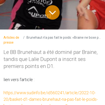
×
Découvrez
l'un de nos
Articles de
Brunehaut n’a pas fait le poids: «Braine ne boxe pas dans la même catégorie»
presse
Le BB Brunehaut a été dominé par Braine,
partenaires
tandis que Lalie Dupont a inscrit ses
premiers points en D1.
Clicker sur l'image
lien vers l'article :
https://www.sudinfo.be/id560241/article/2022-10-
20/basket-d1-dames-brunehaut-na-pas-fait-le-poids-