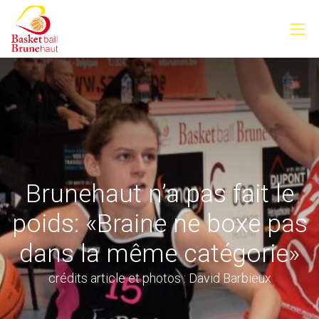
Brunehaut n’a pas fait le
poids: «Braine ne boxe pas
dans la même catégorie»
crédits article et photos : David Barbieux