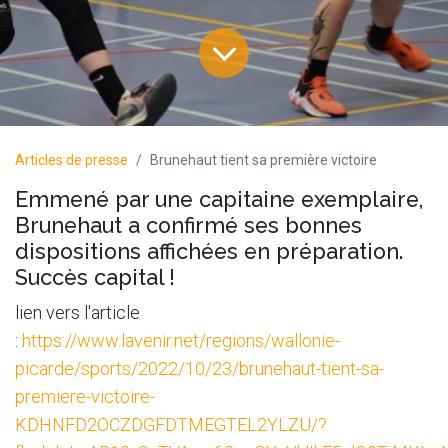
Articles de presse
Brunehaut tient sa première victoire
Emmené par une capitaine exemplaire,
Brunehaut a confirmé ses bonnes
dispositions affichées en préparation.
Succès capital !
lien vers l'article
:
https://www.lavenir.net/regions/wallonie-
picarde/sports/2022/10/23/brunehaut-tient-sa-
premiere-victoire-
KDHNFD2OCZDGFDTMEGTEL2YLZU/?