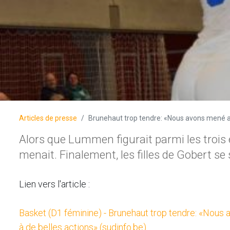
Articles de presse
Brunehaut trop tendre: «Nous avons mené au 
Alors que Lummen figurait parmi les trois é
menait. Finalement, les filles de Gobert se
Lien vers l'article :
Basket (D1 féminine) - Brunehaut trop tendre: «Nous 
à de belles actions» (sudinfo.be)