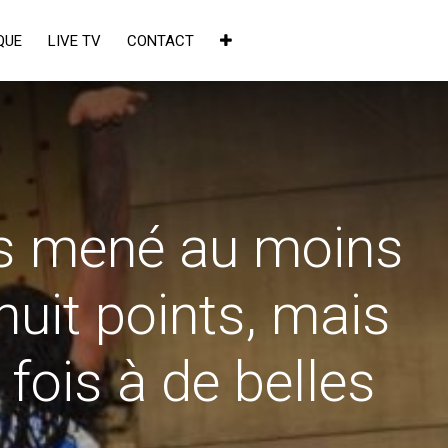
QUE
LIVE TV
CONTACT
ns mené au moins
huit points, mais
fois à de belles
×
de