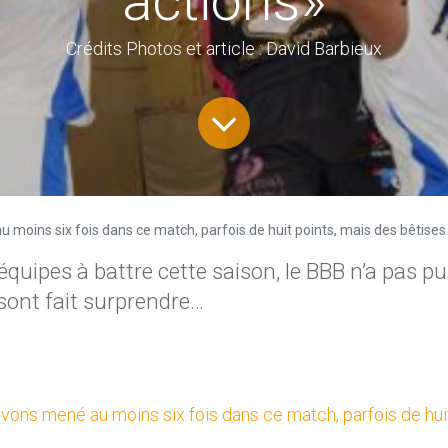
actions»
nos partenaires
Crédits Photos et article : David Barbieux
Clicker sur l'image
moins six fois dans ce match, parfois de huit points, mais des bêtises 
quipes à battre cette saison, le BBB n’a pas pu
 sont fait surprendre…
avons mené au moins six fois dans ce match, parfois de hui