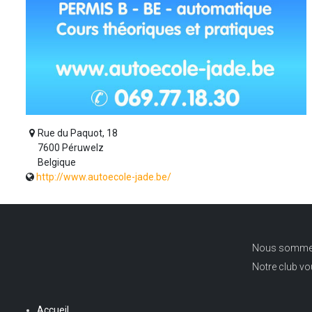
Rue du Paquot, 18
7600 Péruwelz
Belgique
http://www.autoecole-jade.be/
Nous sommes u
Notre club v
Accueil